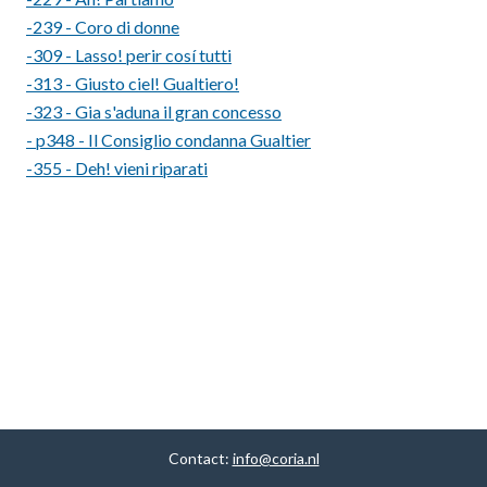
-239 - Coro di donne
-309 - Lasso! perir cosí tutti
-313 - Giusto ciel! Gualtiero!
-323 - Gia s'aduna il gran concesso
- p348 - Il Consiglio condanna Gualtier
-355 - Deh! vieni riparati
Contact:
info@coria.nl