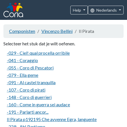
Help
Nederlands
Componisten
Vincenzo Bellini
Il Pirata
Selecteer het stuk dat je wilt oefenen.
-029 - Ciel! qual procella orribile
-041 - Coraggio
-055 - Coro di Pescatori
-079 - Ella geme
-091 - Al castel tranquilla
-107 - Coro di pirati
-148 - Coro di guerrieri
-160 - Come in guerra sei audace
-191 - Parlarti ancor...
Il Pirata p192195 Che avvenne Egra, languente
-229 - Ah! Partiamo