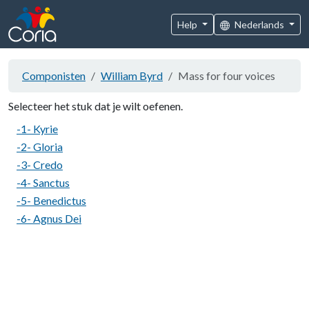
Help
Nederlands
Componisten
William Byrd
Mass for four voices
Selecteer het stuk dat je wilt oefenen.
-1- Kyrie
-2- Gloria
-3- Credo
-4- Sanctus
-5- Benedictus
-6- Agnus Dei