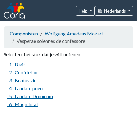
Help
Nederlands
Componisten
Wolfgang Amadeus Mozart
Vesperae solennes de confessore
Selecteer het stuk dat je wilt oefenen.
-1- Dixit
-2- Confitebor
-3- Beatus vir
-4- Laudate pueri
-5- Laudate Dominum
-6- Magnificat