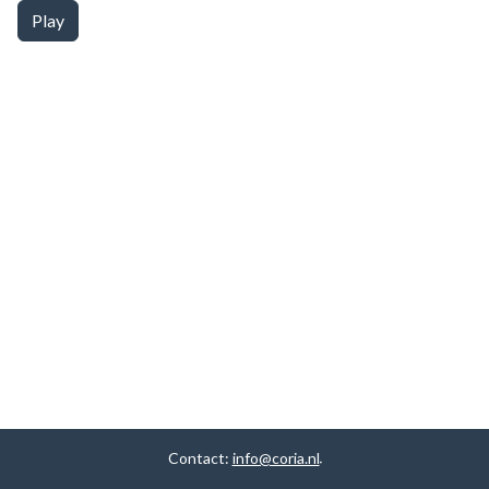
Play
Contact:
info@coria.nl
.