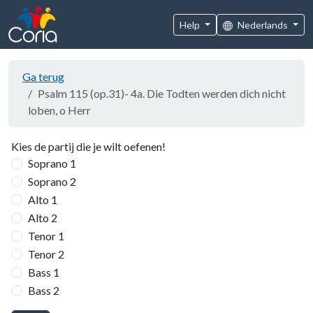
Help
Nederlands
Ga terug
Psalm 115 (op.31)- 4a. Die Todten werden dich nicht
loben, o Herr
Kies de partij die je wilt oefenen!
Soprano 1
Soprano 2
Alto 1
Alto 2
Tenor 1
Tenor 2
Bass 1
Bass 2