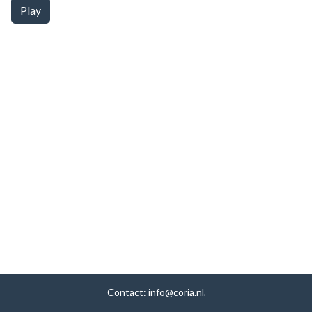
Play
Contact:
info@coria.nl
.