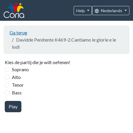
Help
Nederlands
Ga terug
Davidde Penitente K469-2.Cantiamo le glorie e le
lodi
Kies de partij die je wilt oefenen!
Soprano
Alto
Tenor
Bass
Play