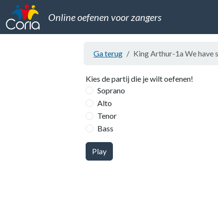
Online oefenen voor zangers
Ga terug
King Arthur-1a We have s
Kies de partij die je wilt oefenen!
Soprano
Alto
Tenor
Bass
Play