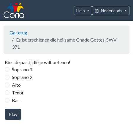
Help
Nederlands
Ga terug
Es ist erschienen die heilsame Gnade Gottes, SWV
371
Kies de partij die je wilt oefenen!
Soprano 1
Soprano 2
Alto
Tenor
Bass
Play