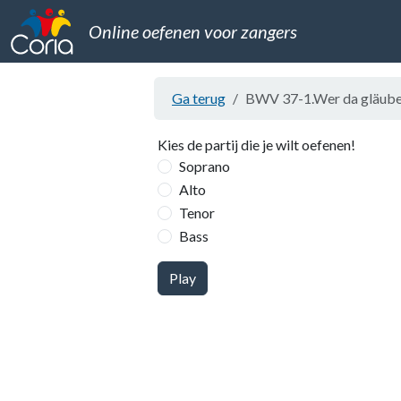
Online oefenen voor zangers
Ga terug
BWV 37-1.Wer da gläubet
Kies de partij die je wilt oefenen!
Soprano
Alto
Tenor
Bass
Play