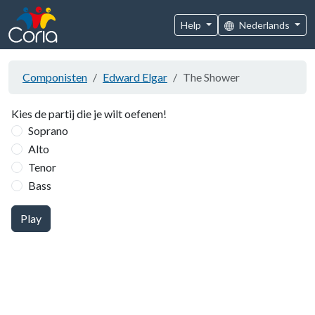
Help
Nederlands
Componisten
Edward Elgar
The Shower
Kies de partij die je wilt oefenen!
Soprano
Alto
Tenor
Bass
Play